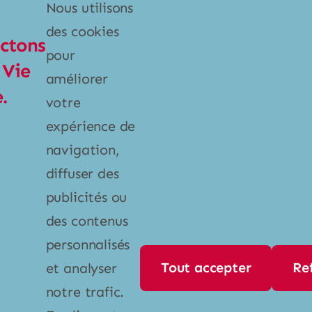
Nous utilisons
Poubelles et bacs
des cookies
ctons
Produits ménagers
pour
 Vie
améliorer
Vaisselle
.
votre
expérience de
Liens
navigation,
À propos
diffuser des
publicités ou
Contact
des contenus
Politique de confidentialité
personnalisés
Tout accepter
Re
et analyser
Contact
notre trafic.