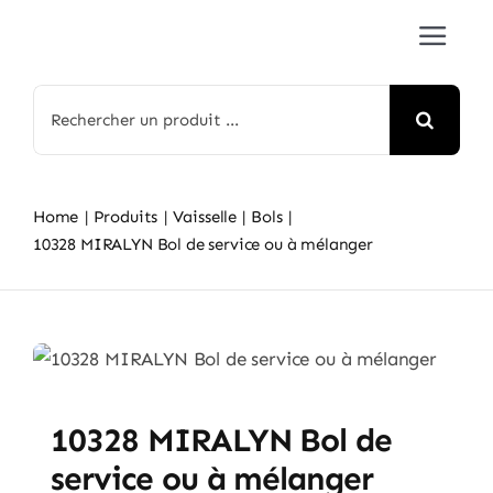
Passer
Toggle
au
Navigat
contenu
Accueil
Rechercher:
À propos
Home
Produits
Vaisselle
Bols
Nos produits
10328 MIRALYN Bol de service ou à mélanger
Médias
Contact
10328 MIRALYN Bol de
English
service ou à mélanger