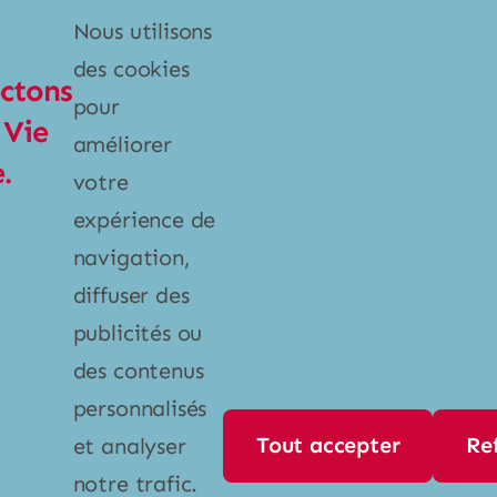
Catégories
Nous utilisons
Poubelles et bacs
des cookies
ctons
Produits ménagers
pour
 Vie
Vaisselle
améliorer
.
votre
expérience de
Liens
navigation,
À propos
diffuser des
publicités ou
Contact
des contenus
Politique de confidentialité
personnalisés
Tout accepter
Re
et analyser
Contact
notre trafic.