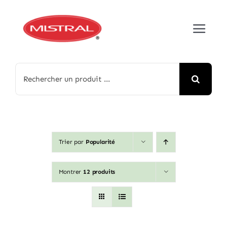
Passer
au
Toggle
contenu
Navigat
Accueil
Rechercher:
À propos
Nos produits
Trier par
Popularité
Médias
Montrer
12 produits
Contact
English