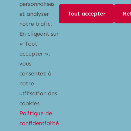
personnalisés
Tout accepter
Re
et analyser
Contact
notre trafic.
En cliquant sur
Par téléphone
« Tout
+1 800 667 1452
accepter »,
info@mistral-ultra.com
vous
consentez à
notre
utilisation des
cookies.
© Copyright - 2026 •
Entreprises Hamelin
•
Politique de
Tous droits réservés • Une création de
SV2
confidentialité
Marketing Inc.