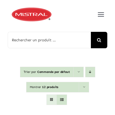
Passer
au
Toggle
contenu
Navigat
Accueil
Rechercher:
À propos
Nos produits
Trier par
Commande par défaut
Médias
Montrer
12 produits
Contact
English