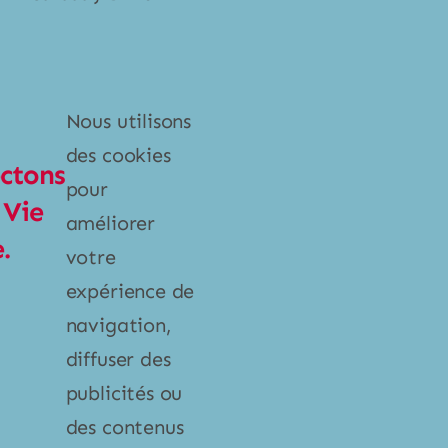
Catégories
Nous utilisons
Poubelles et bacs
des cookies
ctons
Produits ménagers
pour
 Vie
Vaisselle
améliorer
.
votre
expérience de
Liens
navigation,
À propos
diffuser des
publicités ou
Contact
des contenus
Politique de confidentialité