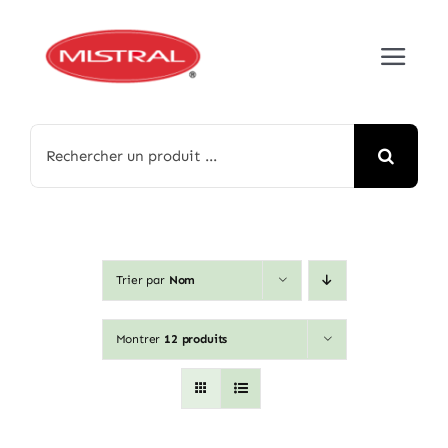
Passer
au
Toggle
contenu
Navigat
Accueil
Rechercher:
À propos
Nos produits
Trier par
Nom
Médias
Montrer
12 produits
Contact
English