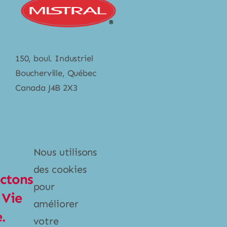
150, boul. Industriel
Boucherville, Québec
Canada J4B 2X3
Catégories
Nous utilisons
Poubelles et bacs
des cookies
ctons
Produits ménagers
pour
 Vie
Vaisselle
améliorer
.
votre