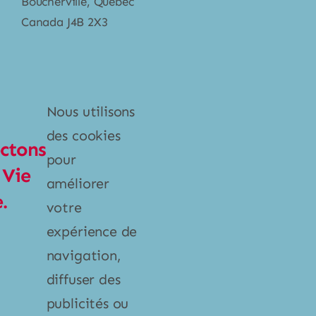
Boucherville, Québec
Canada J4B 2X3
Catégories
Nous utilisons
Poubelles et bacs
des cookies
ctons
Produits ménagers
pour
 Vie
Vaisselle
améliorer
.
votre
expérience de
Liens
navigation,
À propos
diffuser des
publicités ou
Contact