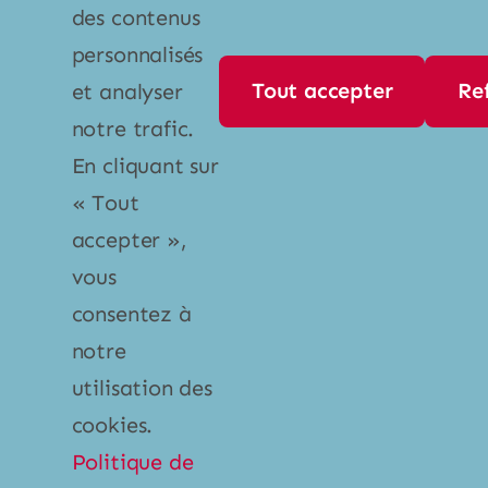
des contenus
Politique de confidentialité
personnalisés
Tout accepter
Re
et analyser
Contact
notre trafic.
En cliquant sur
Par téléphone
« Tout
+1 800 667 1452
accepter »,
info@mistral-ultra.com
vous
consentez à
notre
utilisation des
cookies.
© Copyright - 2026 •
Entreprises Hamelin
•
Politique de
Tous droits réservés • Une création de
SV2