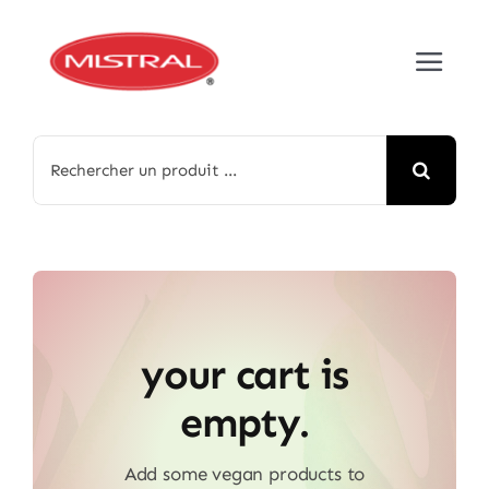
Passer
au
Toggle
contenu
Navigat
Accueil
Rechercher:
À propos
Nos produits
Médias
your cart is
Contact
empty.
Add some vegan products to
English