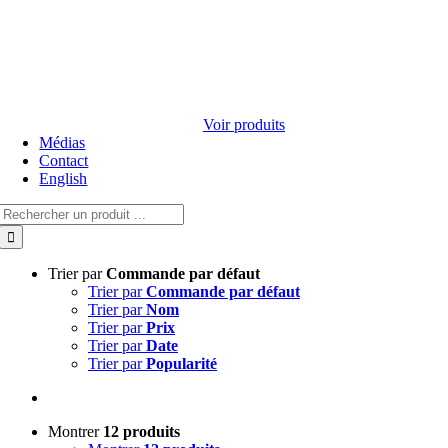
Voir produits
Médias
Contact
English
Rechercher:
Trier par
Commande par défaut
Trier par
Commande par défaut
Trier par
Nom
Trier par
Prix
Trier par
Date
Trier par
Popularité
Montrer
12 produits