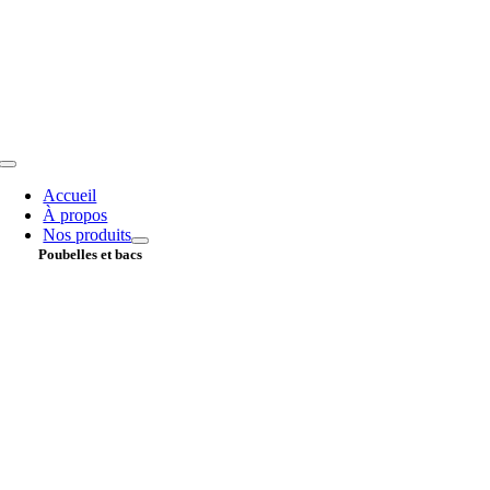
Passer
au
contenu
Toggle
Navigation
Accueil
À propos
Nos produits
Poubelles et bacs