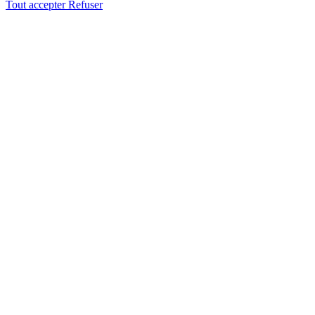
Tout accepter
Refuser
Aller
en
haut