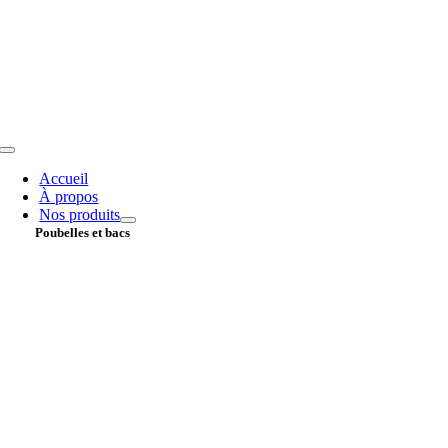
Passer
au
contenu
Toggle
Navigation
Accueil
À propos
Nos produits
Poubelles et bacs